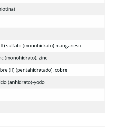
iotina)
II) sulfato (monohidrato) manganeso
nc (monohidrato), zinc
bre (II) (pentahidratado), cobre
lcio (anhidrato)-yodo
a