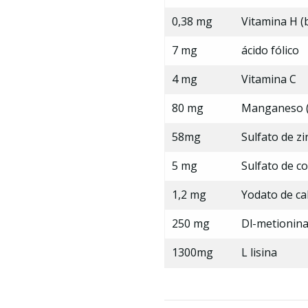
0,38 mg
Vitamina H (b
7 mg
ácido fólico
4 mg
Vitamina C
80 mg
Manganeso (
58mg
Sulfato de zi
5 mg
Sulfato de co
1,2 mg
Yodato de ca
250 mg
Dl-metionin
1300mg
L lisina