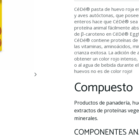
CéDé® pasta de huevo roja es
y aves autóctonas, que poseen
enteros hace que CéDé® sea ú
proteína animal fácilmente abs
de β-caroteno en CéDé® Eggfo
CéDé® contiene proteínas de a
las vitaminas, aminoácidos, m
crianza exitosa. La adición de
obtener un color rojo intenso
o al agua de bebida durante el 
huevos no es de color rojo!
Compuesto
Productos de panadería, hue
extractos de proteínas vege
minerales.
COMPONENTES ANA