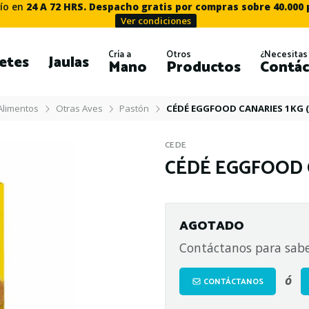
ío en
24 A 72 HRS. Despacho gratis por compras sobre 40.000
Ver condiciones
Cría a
Otros
¿Necesitas
etes
Jaulas
Mano
Productos
Contác
Alimentos
Otras Aves
Pastón
CÉDÉ EGGFOOD CANARIES 1KG 
CEDE
CÉDÉ EGGFOOD 
AGOTADO
Contáctanos para sabe
ó
CONTÁCTANOS