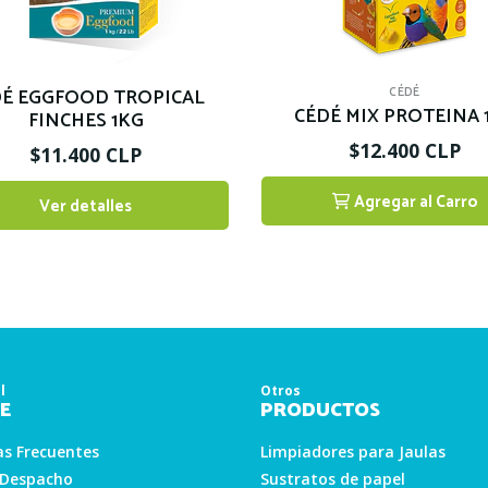
DÉ EGGFOOD TROPICAL
CÉDÉ
CÉDÉ MIX PROTEINA 
FINCHES 1KG
$12.400 CLP
$11.400 CLP
Agregar al Carro
Ver detalles
1
l
Otros
E
PRODUCTOS
s Frecuentes
Limpiadores para Jaulas
 Despacho
Sustratos de papel