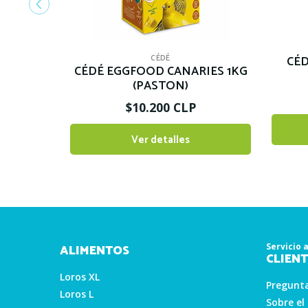
CÉDÉ
CÉ
CÉDÉ EGGFOOD CANARIES 1KG
(PASTON)
$10.200 CLP
Ver detalles
Servicio a
ALIMENTOS
CLIENT
Loros XL
Pregunta
Loros L
Sobre el