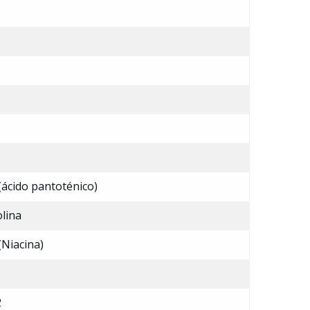
(ácido pantoténico)
olina
(Niacina)
2