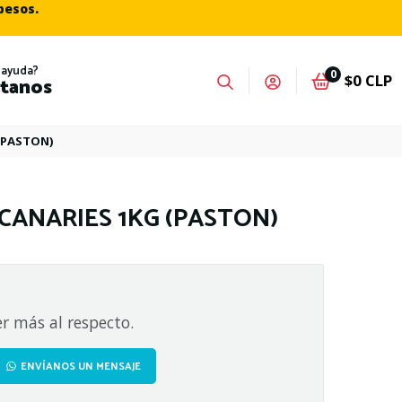
 pesos.
 ayuda?
0
$0 CLP
tanos
(PASTON)
CANARIES 1KG (PASTON)
r más al respecto.
ENVÍANOS UN MENSAJE