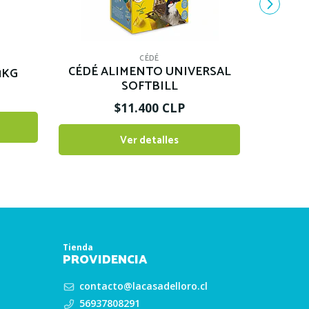
CÉDÉ
CÉDÉ ALIMENTO UNIVERSAL
1KG
SOFTBILL
$11.400 CLP
Ver detalles
Tienda
PROVIDENCIA
contacto@lacasadelloro.cl
56937808291