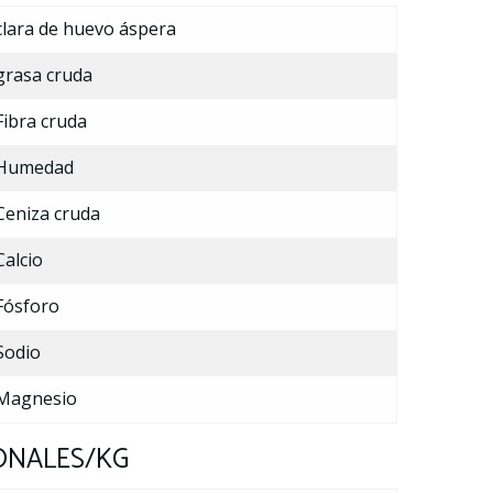
clara de huevo áspera
grasa cruda
Fibra cruda
Humedad
Ceniza cruda
Calcio
Fósforo
Sodio
Magnesio
ONALES/KG