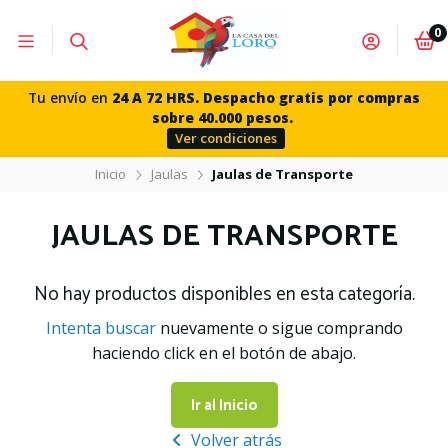
0
Tu envío en
24 A 72 HRS. Despacho gratis por compras
sobre 40.000 pesos.
Ver condiciones
Inicio
Jaulas
Jaulas de Transporte
JAULAS DE TRANSPORTE
No hay productos disponibles en esta categoría.
Intenta buscar
nuevamente o sigue comprando
haciendo click en el botón de abajo.
Ir al Inicio
Volver atrás