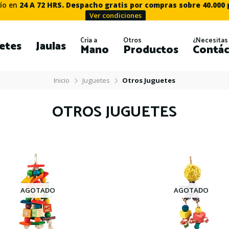
ío en
24 A 72 HRS. Despacho gratis por compras sobre 40.000
Ver condiciones
Cría a
Otros
¿Necesitas
etes
Jaulas
Mano
Productos
Contác
Inicio
Juguetes
Otros Juguetes
OTROS JUGUETES
AGOTADO
AGOTADO