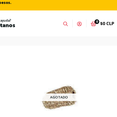
 pesos.
 ayuda?
0
$0 CLP
tanos
AGOTADO