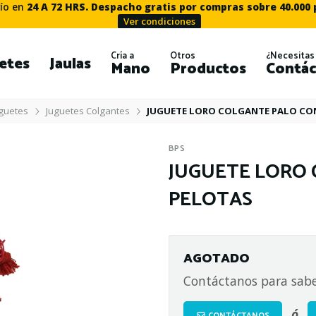
ío en
24 A 72 HRS. Despacho gratis por compras sobre 40.000
Ver condiciones
Cría a
Otros
¿Necesitas
etes
Jaulas
Mano
Productos
Contác
guetes
Juguetes Colgantes
JUGUETE LORO COLGANTE PALO CO
BPS
JUGUETE LORO
PELOTAS
AGOTADO
Contáctanos para sabe
ó
CONTÁCTANOS