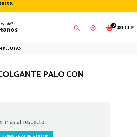
 pesos.
 ayuda?
0
$0 CLP
tanos
N PELOTAS
 COLGANTE PALO CON
r más al respecto.
ENVÍANOS UN MENSAJE