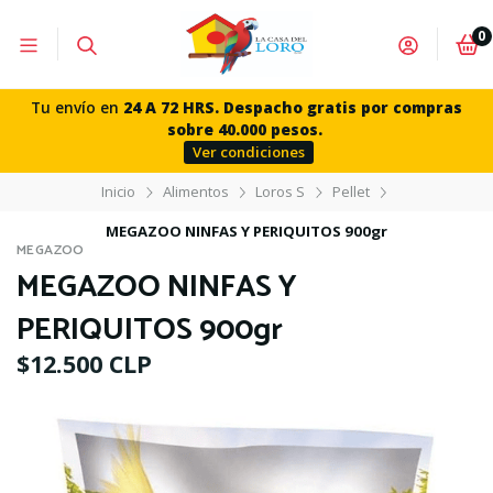
0
Tu envío en
24 A 72 HRS. Despacho gratis por compras
sobre 40.000 pesos.
Ver condiciones
Inicio
Alimentos
Loros S
Pellet
MEGAZOO NINFAS Y PERIQUITOS 900gr
MEGAZOO
MEGAZOO NINFAS Y
PERIQUITOS 900gr
$12.500 CLP