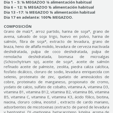
Dia 1 – 5: ¼ MEGAZOO ¾ alimentación habitual
Dia 6 – 12: ½ MEGAZOO ½ alimentación habitual
Dia 13 –17: ¾ MEGAZOO ¼ alimentación habitual
Dia 17 en adelante: 100% MEGAZOO.
COMPOSICIÓN
Grano de maíz*, arroz partido, harina de soja*, grano de
avena, salvado de soja trigo, huevo en polvo, harina de
salmón, fibra de soja*, extracto de levadura, grano de
linaza, heno de alfalfa molido, levadura de cerveza inactivada
deshidratada, pulpa de coco deshidratada, pulpa de
remolacha deshidratada, biomasa de microalgas
(Schizochytrium sp), aceite de soja*, aceite de salmón
refinado aceite de palmiste, zeolita, piedra caliza calcítica,
fosfato dicálcico, cloruro de sodio, levadura enriquecida con
selenio, proteinato de zinc, quelato de aminoácidos de
cobre, proteinato de manganeso, propionato de cromo,
yodato de calcio, sulfato de cobalto, vitamina A, vitamina D3,
vitamina B1, vitamina B12, vitamina B2, vitamina B6, vitamina
B5, vitamina C, vitamina E, vitamina K3, ácido fólico, biotina,
niacina, cloruro colina, inositol , extracto de cardo mariano,
adsorbentes de micotoxinas (extracto de pared de levadura
y bentonita), DL-metionina, betacaroteno, luteína, aroma de