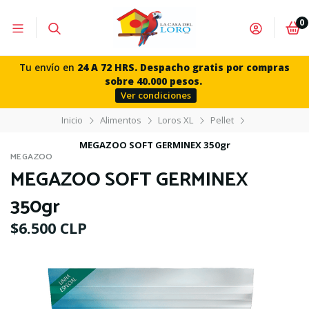
0
Tu envío en
24 A 72 HRS. Despacho gratis por compras
sobre 40.000 pesos.
Ver condiciones
Inicio
Alimentos
Loros XL
Pellet
MEGAZOO SOFT GERMINEX 350gr
MEGAZOO
MEGAZOO SOFT GERMINEX
350gr
$6.500 CLP