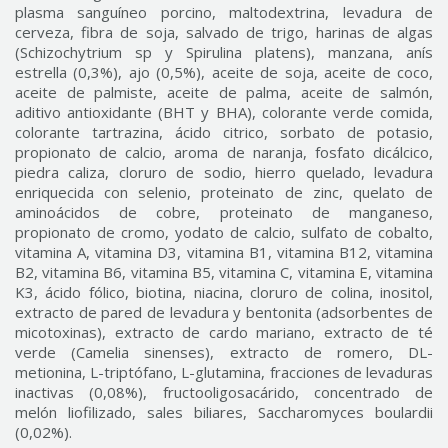
plasma sanguíneo porcino, maltodextrina, levadura de
cerveza, fibra de soja, salvado de trigo, harinas de algas
(Schizochytrium sp y Spirulina platens), manzana, anís
estrella (0,3%), ajo (0,5%), aceite de soja, aceite de coco,
aceite de palmiste, aceite de palma, aceite de salmón,
aditivo antioxidante (BHT y BHA), colorante verde comida,
colorante tartrazina, ácido citrico, sorbato de potasio,
propionato de calcio, aroma de naranja, fosfato dicálcico,
piedra caliza, cloruro de sodio, hierro quelado, levadura
enriquecida con selenio, proteinato de zinc, quelato de
aminoácidos de cobre, proteinato de manganeso,
propionato de cromo, yodato de calcio, sulfato de cobalto,
vitamina A, vitamina D3, vitamina B1, vitamina B12, vitamina
B2, vitamina B6, vitamina B5, vitamina C, vitamina E, vitamina
K3, ácido fólico, biotina, niacina, cloruro de colina, inositol,
extracto de pared de levadura y bentonita (adsorbentes de
micotoxinas), extracto de cardo mariano, extracto de té
verde (Camelia sinenses), extracto de romero, DL-
metionina, L-triptófano, L-glutamina, fracciones de levaduras
inactivas (0,08%), fructooligosacárido, concentrado de
melón liofilizado, sales biliares, Saccharomyces boulardii
(0,02%).