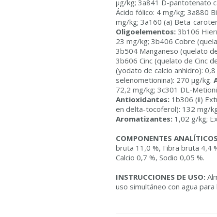
µg/kg; 3a841 D-pantotenato cá
Ácido fólico: 4 mg/kg; 3a880 B
mg/kg; 3a160 (a) Beta-carote
Oligoelementos:
3b106 Hierro
23 mg/kg; 3b406 Cobre (quelat
3b504 Manganeso (quelato de
3b606 Cinc (quelato de Cinc 
(yodato de calcio anhidro): 0,
selenometionina): 270 µg/kg.
72,2 mg/kg; 3c301 DL-Metioni
Antioxidantes:
1b306 (ii) Ext
en delta-tocoferol): 132 mg/k
Aromatizantes:
1,02 g/kg; Ex
COMPONENTES ANALÍTICOS
bruta 11,0 %, Fibra bruta 4,4 
Calcio 0,7 %, Sodio 0,05 %.
INSTRUCCIONES DE USO:
Alm
uso simultáneo con agua para b