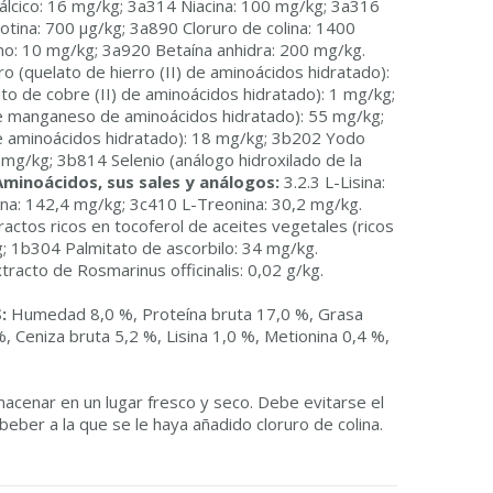
lcico: 16 mg/kg; 3a314 Niacina: 100 mg/kg; 3a316
iotina: 700 µg/kg; 3a890 Cloruro de colina: 1400
no: 10 mg/kg; 3a920 Betaína anhidra: 200 mg/kg.
 (quelato de hierro (II) de aminoácidos hidratado):
o de cobre (II) de aminoácidos hidratado): 1 mg/kg;
 manganeso de aminoácidos hidratado): 55 mg/kg;
de aminoácidos hidratado): 18 mg/kg; 3b202 Yodo
8 mg/kg; 3b814 Selenio (análogo hidroxilado de la
Aminoácidos, sus sales y análogos:
3.2.3 L-Lisina:
na: 142,4 mg/kg; 3c410 L-Treonina: 30,2 mg/kg.
ractos ricos en tocoferol de aceites vegetales (ricos
g; 1b304 Palmitato de ascorbilo: 34 mg/kg.
tracto de Rosmarinus officinalis: 0,02 g/kg.
:
Humedad 8,0 %, Proteína bruta 17,0 %, Grasa
%, Ceniza bruta 5,2 %, Lisina 1,0 %, Metionina 0,4 %,
acenar en un lugar fresco y seco. Debe evitarse el
eber a la que se le haya añadido cloruro de colina.