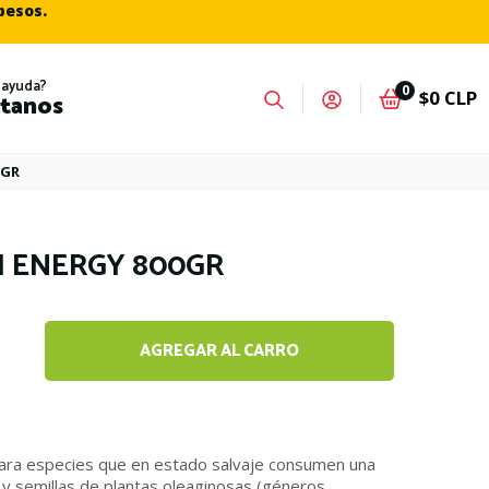
 pesos.
 ayuda?
0
$0 CLP
tanos
0GR
H ENERGY 800GR
AGREGAR AL CARRO
1
para especies que en estado salvaje consumen una
 y semillas de plantas oleaginosas (géneros