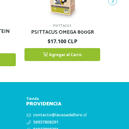
PSITTACUS
TEIN
PSITTACUS OMEGA 800GR
$17.100 CLP
Agregar al Carro
1
Tienda
PROVIDENCIA
contacto@lacasadelloro.cl
56937808291