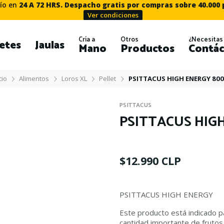
ío en
24 A 72 HRS. Despacho gratis por compras sobre 40.000
Ver condiciones
Cría a
Otros
¿Necesitas
etes
Jaulas
Mano
Productos
Contác
cio
Alimentos
Loros XL
Pellet
PSITTACUS HIGH ENERGY 80
PSITTACUS
PSITTACUS HIG
$12.990 CLP
PSITTACUS HIGH ENERGY
Este producto está indicado 
cantidad importante de frutos