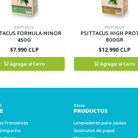
PSITTACUS
PSITTACUS
TTACUS FORMULA MINOR
PSITTACUS HIGH PRO
450G
800GR
$7.990 CLP
$12.990 CLP
Agregar al Carro
Agregar al Carro
1
1
l
Otros
E
PRODUCTOS
s Frecuentes
Limpiadores para Jaulas
 Despacho
Sustratos de papel