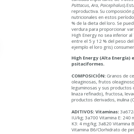
Psittacus
,
Ara
,
Poicephalus
).Est
reproductiva. Su composición
nutricionales en estos período
% de la dieta del loro. Se pue
verdura para proporcionar var
High Energy no sea inferior al
entre el 5 y 12 % del peso de
ejemplo el loro gris) consumen
High Energy (Alta Energía)
psitaciformes.
COMPOSICIÓN:
Granos de cer
oleaginosas, frutos oleaginos
leguminosas y sus productos de
linaza refinado), fructosa, le
productos derivados, inulina (
ADITIVOS:
Vitaminas:
3a672a
IU/kg; 3a700 Vitamina E: 240 
K3: 4 mg/kg; 3a820 Vitamina 
Vitamina B6/Clorhidrato de pi