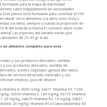
á formulado para la etapa de inactividad
 permite cubrir holgadamente las necesidades
s.Este pienso está formulado para constituir el 100
den añadir otros alimentos a la dieta como fruta y
iedad a la dieta, siempre y cuando la proporción de
 70 % del total de la misma.El consumo diario oscila
l animal. Las especies del tamaño medio (por
 alrededor de 25-45 gr al día.
 es un alimento completo para aves
eales y sus productos derivados, semillas
os y sus productos derivados, semillas de
rivados, aceites vegetales (girasol alto oleico,
vadura de cerveza desecada, minerales y sus
Cichorium intybus), yuca de Mojave.
 Vitamina A: 4000 IU/kg; 3a671 Vitamina D3: 1300
mg/kg; 3a300 Vitamina C: 140 mg/kg; 3a710 Vitamina
B1: 20 mg/kg; 3a825i Vitamina B2: 16 mg/kg; 3a831
ridoxina: 20 mg/kg; Vitamina B12/Cianocobalamina: 80