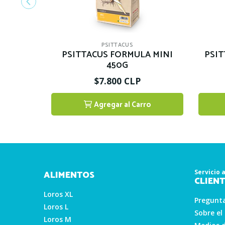
PSITTACUS
PSITTACUS FORMULA MINI
PSI
450G
$7.800 CLP
Agregar al Carro
1
Servicio a
ALIMENTOS
CLIENT
Loros XL
Pregunta
Loros L
Sobre el
Loros M