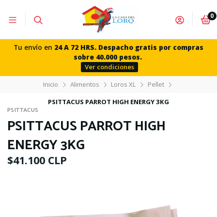
0
Tu envío en
24 A 72 HRS. Despacho gratis por compras
sobre 40.000 pesos.
Ver condiciones
Inicio
Alimentos
Loros XL
Pellet
PSITTACUS PARROT HIGH ENERGY 3KG
PSITTACUS
PSITTACUS PARROT HIGH
ENERGY 3KG
$41.100 CLP