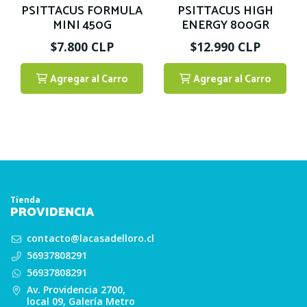
PSITTACUS FORMULA
PSITTACUS HIGH
MINI 450G
ENERGY 800GR
$7.800 CLP
$12.990 CLP
Agregar al Carro
Agregar al Carro
1
1
Tienda
PROVIDENCIA
contacto@lacasadelloro.cl
56937808291
56937808291
Av. Providencia 2700,
local 09, Galería Metro