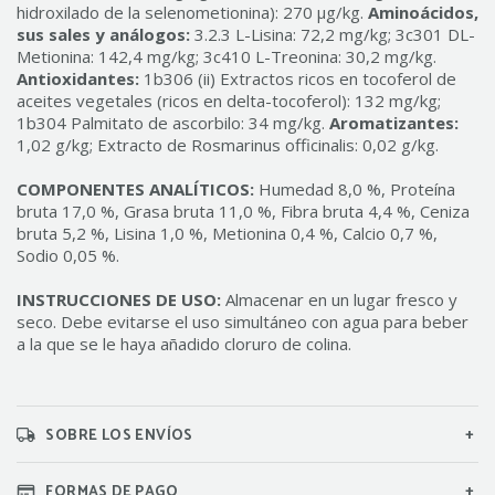
hidroxilado de la selenometionina): 270 µg/kg.
Aminoácidos,
sus sales y análogos:
3.2.3 L-Lisina: 72,2 mg/kg; 3c301 DL-
Metionina: 142,4 mg/kg; 3c410 L-Treonina: 30,2 mg/kg.
Antioxidantes:
1b306 (ii) Extractos ricos en tocoferol de
aceites vegetales (ricos en delta-tocoferol): 132 mg/kg;
1b304 Palmitato de ascorbilo: 34 mg/kg.
Aromatizantes:
1,02 g/kg; Extracto de Rosmarinus officinalis: 0,02 g/kg.
COMPONENTES ANALÍTICOS:
Humedad 8,0 %, Proteína
bruta 17,0 %, Grasa bruta 11,0 %, Fibra bruta 4,4 %, Ceniza
bruta 5,2 %, Lisina 1,0 %, Metionina 0,4 %, Calcio 0,7 %,
Sodio 0,05 %.
INSTRUCCIONES DE USO:
Almacenar en un lugar fresco y
seco. Debe evitarse el uso simultáneo con agua para beber
a la que se le haya añadido cloruro de colina.
SOBRE LOS ENVÍOS
FORMAS DE PAGO