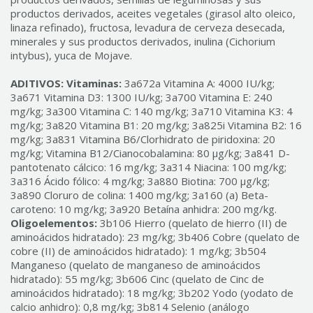
productos derivados, aceites vegetales (girasol alto oleico,
linaza refinado), fructosa, levadura de cerveza desecada,
minerales y sus productos derivados, inulina (Cichorium
intybus), yuca de Mojave.
ADITIVOS:
Vitaminas:
3a672a Vitamina A: 4000 IU/kg;
3a671 Vitamina D3: 1300 IU/kg; 3a700 Vitamina E: 240
mg/kg; 3a300 Vitamina C: 140 mg/kg; 3a710 Vitamina K3: 4
mg/kg; 3a820 Vitamina B1: 20 mg/kg; 3a825i Vitamina B2: 16
mg/kg; 3a831 Vitamina B6/Clorhidrato de piridoxina: 20
mg/kg; Vitamina B12/Cianocobalamina: 80 µg/kg; 3a841 D-
pantotenato cálcico: 16 mg/kg; 3a314 Niacina: 100 mg/kg;
3a316 Ácido fólico: 4 mg/kg; 3a880 Biotina: 700 µg/kg;
3a890 Cloruro de colina: 1400 mg/kg; 3a160 (a) Beta-
caroteno: 10 mg/kg; 3a920 Betaína anhidra: 200 mg/kg.
Oligoelementos:
3b106 Hierro (quelato de hierro (II) de
aminoácidos hidratado): 23 mg/kg; 3b406 Cobre (quelato de
cobre (II) de aminoácidos hidratado): 1 mg/kg; 3b504
Manganeso (quelato de manganeso de aminoácidos
hidratado): 55 mg/kg; 3b606 Cinc (quelato de Cinc de
aminoácidos hidratado): 18 mg/kg; 3b202 Yodo (yodato de
calcio anhidro): 0,8 mg/kg; 3b814 Selenio (análogo